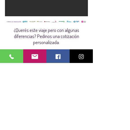
¿Querés este viaje pero con algunas
diferencias? Pedinos una cotización
personalizada.
Pedir cotización
Leg: 15376/ Res. 2064
Teléfono:
+54 03471 451298
Whatsapp:
+54 93471 628404
E-mail:
consultas@bottinoviajes.tur.ar
Dirección:
Sarmiento 407 - Las R
osas
-
S
anta
F
e
Horario de atención:
Lunes a Viernes: 8:30 a 12:00 - 14 a 18 h
Sábados: 9 a 12 h
(Solo consultas online o