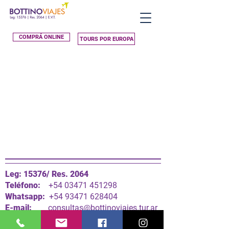
COMPRÁ ONLINE
TOURS POR EUROPA
Leg: 15376/ Res. 2064
Teléfono:
+54 03471 451298
Whatsapp:
+54 93471 628404
E-mail:
consultas@bottinoviajes.tur.ar
Dirección:
Sarmiento 407 - Las R
osas
-